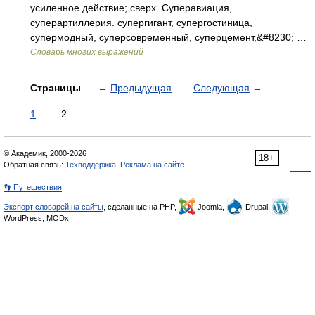
усиленное действие; сверх. Суперавиация,
суперартиллерия. супергигант, супергостиница,
супермодный, суперсовременный, суперцемент,&#8230; …
Словарь многих выражений
Страницы
←
Предыдущая
Следующая
→
1
2
© Академик, 2000-2026
18+
Обратная связь:
Техподдержка
,
Реклама на сайте
👣 Путешествия
Экспорт словарей на сайты
, сделанные на PHP,
Joomla,
Drupal,
WordPress, MODx.