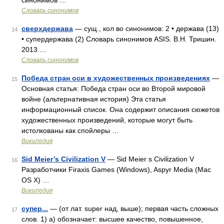
синонимов …
Словарь синонимов
сверхдержава
— сущ., кол во синонимов: 2 • держава (13)
14
• супердержава (2) Словарь синонимов ASIS. В.Н. Тришин.
2013 …
Словарь синонимов
Победа стран оси в художественных произведениях
—
15
Основная статья: Победа стран оси во Второй мировой
войне (альтернативная история) Эта статья
информационный список. Она содержит описания сюжетов
художественных произведений, которые могут быть
истолкованы как спойлеры …
Википедия
Sid Meier’s Civilization V
— Sid Meier s Civilization V
16
Разработчики Firaxis Games (Windows), Aspyr Media (Mac
OS X) …
Википедия
супер...
— (от лат. super над, выше); первая часть сложных
17
слов. 1) а) обозначает: высшее качество, повышенное,