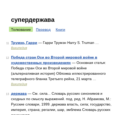
супердержава
Толкование
Перевод
Книги
Трумэн, Гарри
— Гарри Трумэн Harry S. Truman …
11
Википедия
Победа стран Оси во Второй мировой войне в
12
художественных произведениях
— Основная статья:
Победа стран Оси во Второй мировой войне
(альтернативная история) Обложка иллюстрированного
телеграфного бланка Третьего рейха, 21 марта …
Википедия
держава
— См. сила... Словарь русских синонимов и
13
сходных по смыслу выражений. под. ред. Н. Абрамова, М.:
Русские словари, 1999. держава власть, сила; государство,
империя, страна; регалии, шар, эмблема Словарь русских